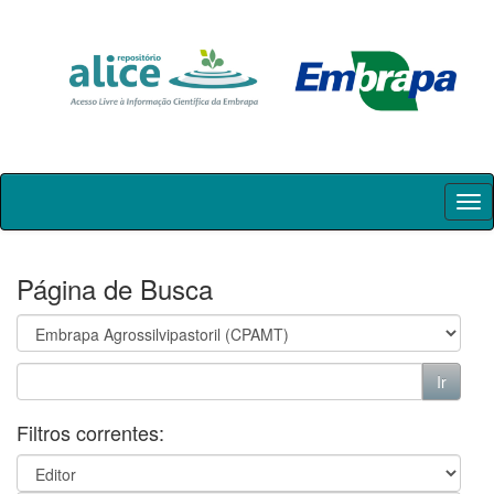
Skip
navigation
Página de Busca
Filtros correntes: