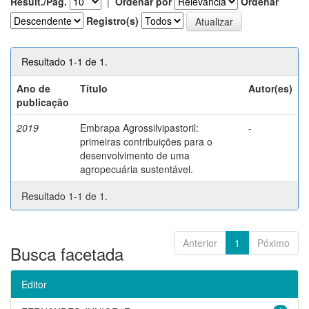
Result./Pág.
|
Ordenar por
Ordenar
Registro(s)
Resultado 1-1 de 1.
Ano de
Título
Autor(es)
publicação
2019
Embrapa Agrossilvipastoril:
-
primeiras contribuições para o
desenvolvimento de uma
agropecuária sustentável.
Resultado 1-1 de 1.
Anterior
1
Póximo
Busca facetada
Editor