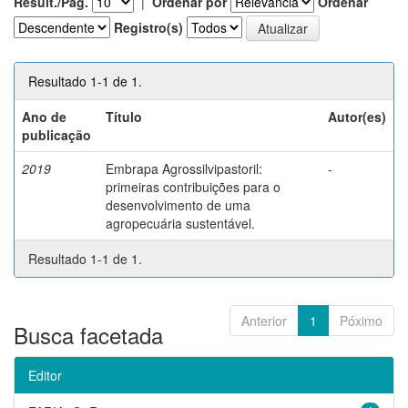
Result./Pág.
|
Ordenar por
Ordenar
Registro(s)
Resultado 1-1 de 1.
Ano de
Título
Autor(es)
publicação
2019
Embrapa Agrossilvipastoril:
-
primeiras contribuições para o
desenvolvimento de uma
agropecuária sustentável.
Resultado 1-1 de 1.
Anterior
1
Póximo
Busca facetada
Editor