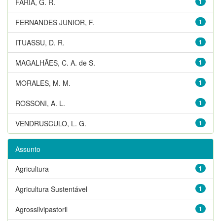
FARIA, G. R.
1
FERNANDES JUNIOR, F.
1
ITUASSU, D. R.
1
MAGALHÃES, C. A. de S.
1
MORALES, M. M.
1
ROSSONI, A. L.
1
VENDRUSCULO, L. G.
1
Assunto
Agricultura
1
Agricultura Sustentável
1
Agrossilvipastoril
1