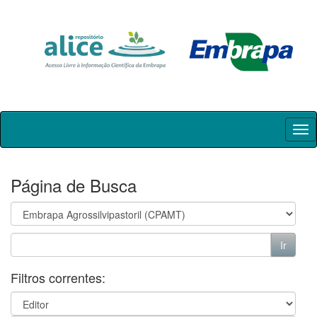
Skip
navigation
Página de Busca
Filtros correntes: