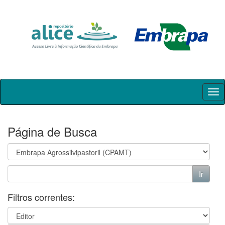
Skip
navigation
Página de Busca
Filtros correntes: