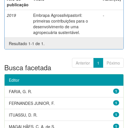
publicação
2019
Embrapa Agrossilvipastoril:
-
primeiras contribuições para o
desenvolvimento de uma
agropecuária sustentável.
Resultado 1-1 de 1.
Anterior
1
Póximo
Busca facetada
Editor
FARIA, G. R.
1
FERNANDES JUNIOR, F.
1
ITUASSU, D. R.
1
MAGALHÃES, C. A. de S.
1