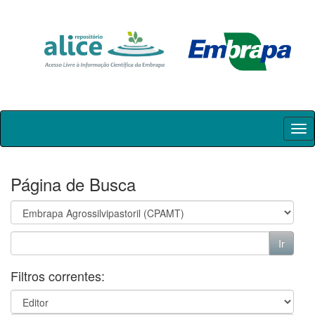
Skip
navigation
Página de Busca
Filtros correntes: