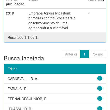
publicação
2019
Embrapa Agrossilvipastoril:
-
primeiras contribuições para o
desenvolvimento de uma
agropecuária sustentável.
Resultado 1-1 de 1.
Anterior
1
Póximo
Busca facetada
Editor
CARNEVALLI, R. A.
1
FARIA, G. R.
1
FERNANDES JUNIOR, F.
1
ITUASSU, D. R.
1