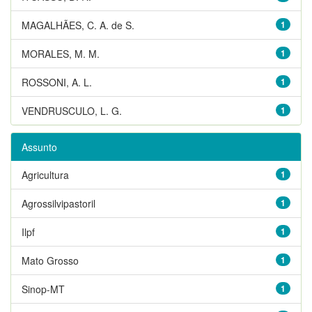
MAGALHÃES, C. A. de S.
1
MORALES, M. M.
1
ROSSONI, A. L.
1
VENDRUSCULO, L. G.
1
Assunto
Agricultura
1
Agrossilvipastoril
1
Ilpf
1
Mato Grosso
1
Sinop-MT
1