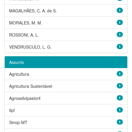
MAGALHÃES, C. A. de S.
1
MORALES, M. M.
1
ROSSONI, A. L.
1
VENDRUSCULO, L. G.
1
Assunto
Agricultura
1
Agricultura Sustentável
1
Agrossilvipastoril
1
Ilpf
1
Sinop-MT
1