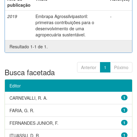
publicação
2019
Embrapa Agrossilvipastoril:
-
primeiras contribuições para o
desenvolvimento de uma
agropecuária sustentável.
Resultado 1-1 de 1.
Anterior
1
Póximo
Busca facetada
Editor
CARNEVALLI, R. A.
1
FARIA, G. R.
1
FERNANDES JUNIOR, F.
1
ITUASSU, D. R.
1