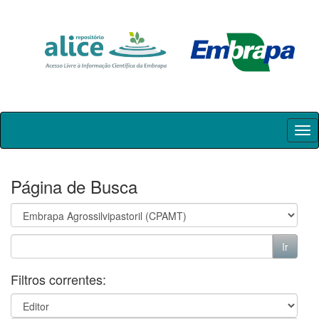
Skip
navigation
Página de Busca
Filtros correntes: