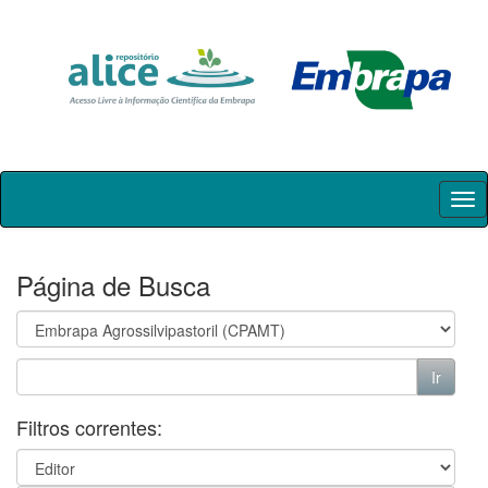
Skip
navigation
Página de Busca
Filtros correntes: