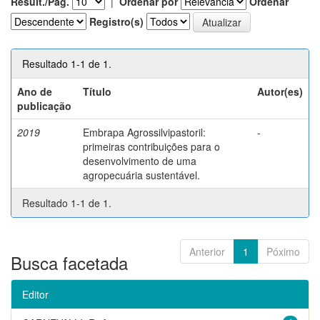
Result./Pág.
|
Ordenar por
Ordenar
Registro(s)
Resultado 1-1 de 1.
Ano de
Título
Autor(es)
publicação
2019
Embrapa Agrossilvipastoril:
-
primeiras contribuições para o
desenvolvimento de uma
agropecuária sustentável.
Resultado 1-1 de 1.
Anterior
1
Póximo
Busca facetada
Editor