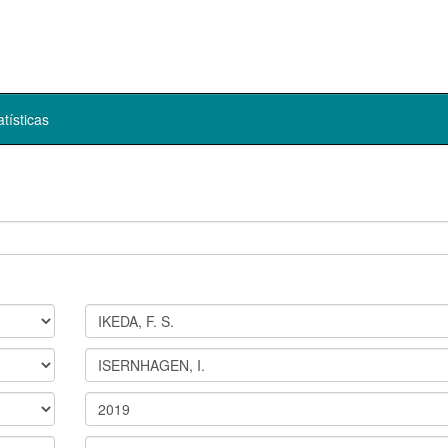
atísticas