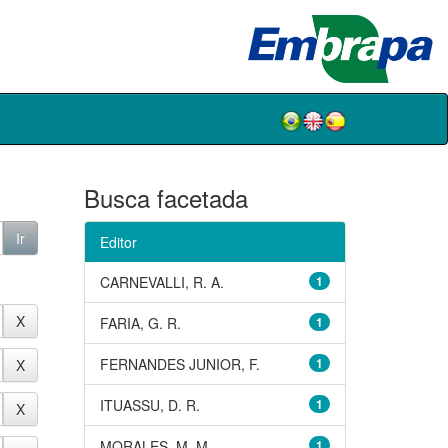
Busca facetada
Editor
CARNEVALLI, R. A.
1
FARIA, G. R.
1
FERNANDES JUNIOR, F.
1
ITUASSU, D. R.
1
MORALES, M. M.
1