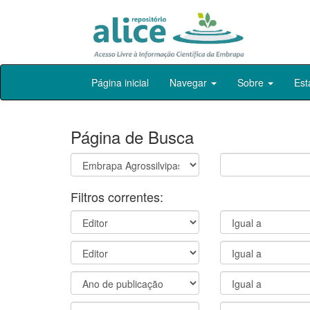
Skip
Página inicial
Navegar
Sobre
Est
navigation
Página de Busca
Filtros correntes: