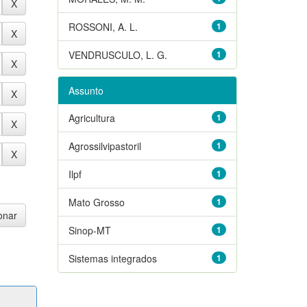
ROSSONI, A. L.
1
VENDRUSCULO, L. G.
1
Assunto
Agricultura
1
Agrossilvipastoril
1
Ilpf
1
Mato Grosso
1
Sinop-MT
1
Sistemas integrados
1