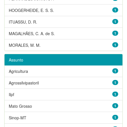
HOOGERHEIDE, E. S. S.
1
ITUASSU, D. R.
1
MAGALHÃES, C. A. de S.
1
MORALES, M. M.
1
Assunto
Agricultura
1
Agrossilvipastoril
1
Ilpf
1
Mato Grosso
1
Sinop-MT
1