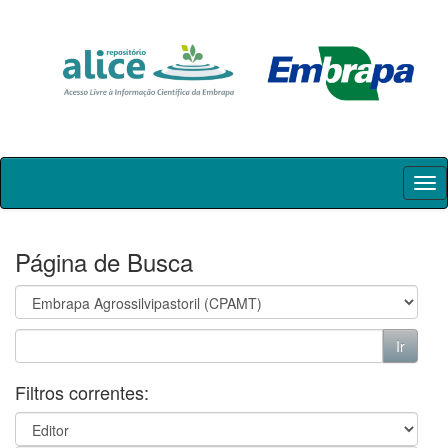
Skip
navigation
Página de Busca
Filtros correntes: