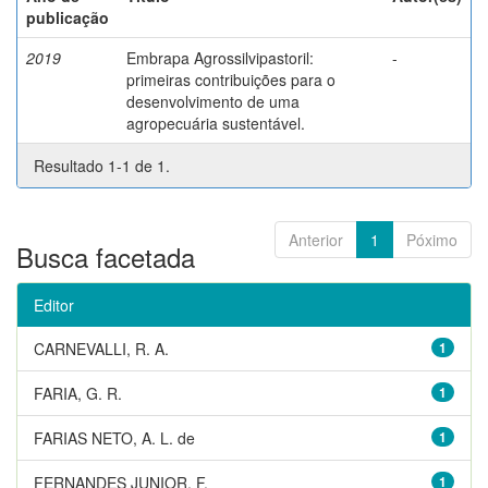
publicação
2019
Embrapa Agrossilvipastoril:
-
primeiras contribuições para o
desenvolvimento de uma
agropecuária sustentável.
Resultado 1-1 de 1.
Anterior
1
Póximo
Busca facetada
Editor
CARNEVALLI, R. A.
1
FARIA, G. R.
1
FARIAS NETO, A. L. de
1
FERNANDES JUNIOR, F.
1