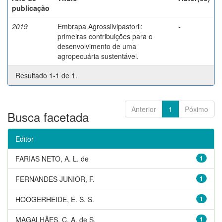
publicação
2019
Embrapa Agrossilvipastoril:
-
primeiras contribuições para o
desenvolvimento de uma
agropecuária sustentável.
Resultado 1-1 de 1.
Anterior
1
Póximo
Busca facetada
Editor
FARIAS NETO, A. L. de
1
FERNANDES JUNIOR, F.
1
HOOGERHEIDE, E. S. S.
1
MAGALHÃES, C. A. de S.
1