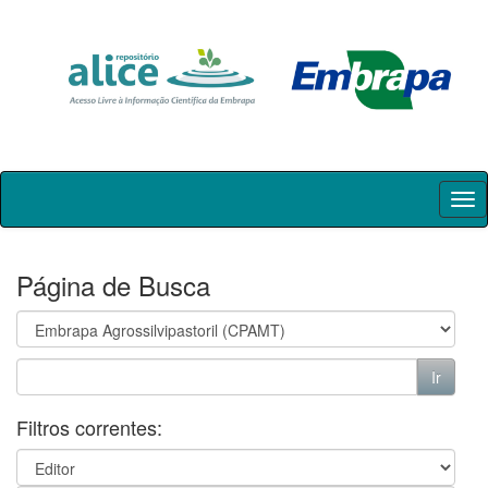
Skip
navigation
Página de Busca
Filtros correntes: