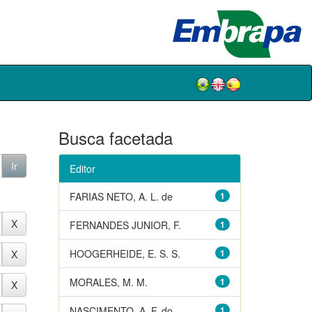
Busca facetada
Editor
FARIAS NETO, A. L. de
1
FERNANDES JUNIOR, F.
1
HOOGERHEIDE, E. S. S.
1
MORALES, M. M.
1
NASCIMENTO, A. F. do
1