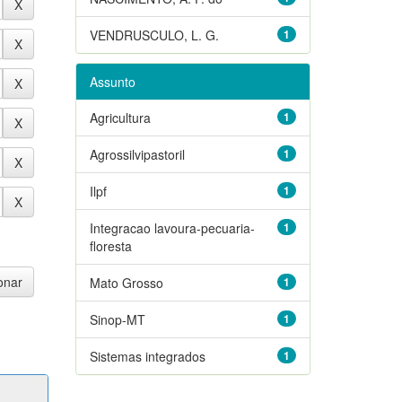
VENDRUSCULO, L. G.
1
Assunto
Agricultura
1
Agrossilvipastoril
1
Ilpf
1
Integracao lavoura-pecuaria-
1
floresta
Mato Grosso
1
Sinop-MT
1
Sistemas integrados
1