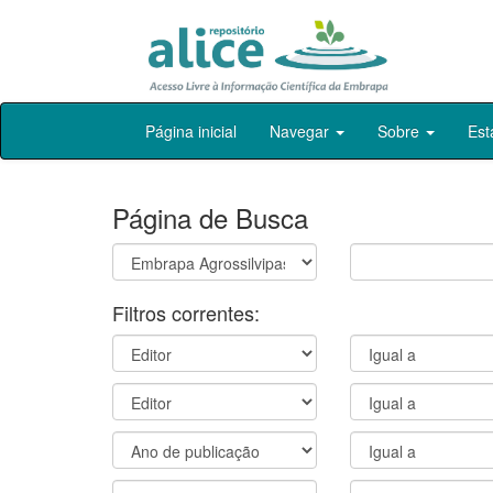
Skip
Página inicial
Navegar
Sobre
Est
navigation
Página de Busca
Filtros correntes: