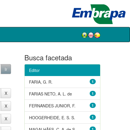
Busca facetada
Editor
FARIA, G. R.
1
FARIAS NETO, A. L. de
1
FERNANDES JUNIOR, F.
1
HOOGERHEIDE, E. S. S.
1
MAGALHÃES, C. A. de S.
1