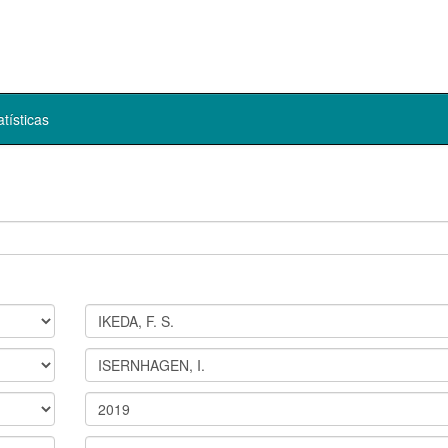
atísticas