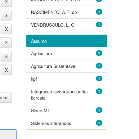
NASCIMENTO, A. F. do
1
VENDRUSCULO, L. G.
1
Assunto
Agricultura
1
Agricultura Sustentável
1
Ilpf
1
Integracao lavoura-pecuaria-
1
floresta
Sinop-MT
1
Sistemas integrados
1