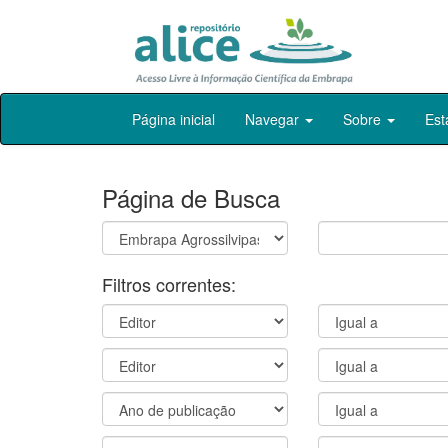
Skip
Página inicial
Navegar
Sobre
Est
navigation
Página de Busca
Filtros correntes: