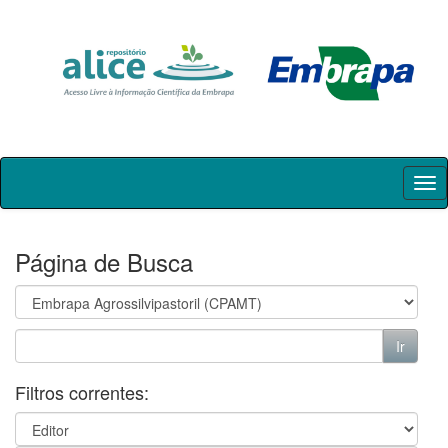
Skip
navigation
Página de Busca
Filtros correntes: