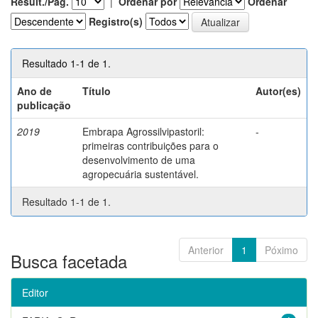
Result./Pág.
|
Ordenar por
Ordenar
Registro(s)
Resultado 1-1 de 1.
Ano de
Título
Autor(es)
publicação
2019
Embrapa Agrossilvipastoril:
-
primeiras contribuições para o
desenvolvimento de uma
agropecuária sustentável.
Resultado 1-1 de 1.
Anterior
1
Póximo
Busca facetada
Editor