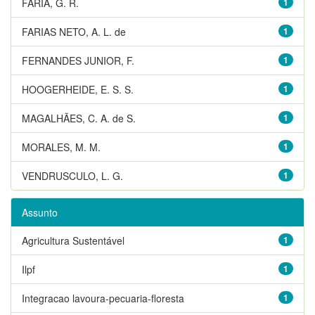
FARIA, G. R.
1
FARIAS NETO, A. L. de
1
FERNANDES JUNIOR, F.
1
HOOGERHEIDE, E. S. S.
1
MAGALHÃES, C. A. de S.
1
MORALES, M. M.
1
VENDRUSCULO, L. G.
1
Assunto
Agricultura Sustentável
1
Ilpf
1
Integracao lavoura-pecuaria-floresta
1