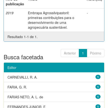
publicação
2019
Embrapa Agrossilvipastoril:
-
primeiras contribuições para o
desenvolvimento de uma
agropecuária sustentável.
Resultado 1-1 de 1.
Anterior
1
Póximo
Busca facetada
Editor
CARNEVALLI, R. A.
1
FARIA, G. R.
1
FARIAS NETO, A. L. de
1
FERNANDES JUNIOR, F.
1