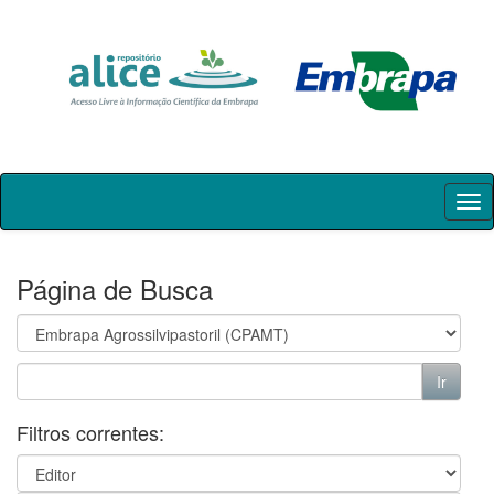
Skip
navigation
Página de Busca
Filtros correntes: