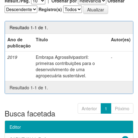
Result./Pág.
|
Ordenar por
Ordenar
Registro(s)
Resultado 1-1 de 1.
Ano de
Título
Autor(es)
publicação
2019
Embrapa Agrossilvipastoril:
-
primeiras contribuições para o
desenvolvimento de uma
agropecuária sustentável.
Resultado 1-1 de 1.
Anterior
1
Póximo
Busca facetada
Editor