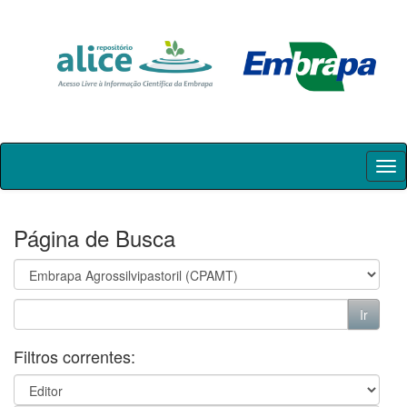
Skip
navigation
Página de Busca
Filtros correntes: