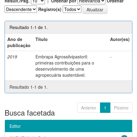
Result./Pág.
|
Ordenar por
Ordenar
Registro(s)
Resultado 1-1 de 1.
Ano de
Título
Autor(es)
publicação
2019
Embrapa Agrossilvipastoril:
-
primeiras contribuições para o
desenvolvimento de uma
agropecuária sustentável.
Resultado 1-1 de 1.
Anterior
1
Póximo
Busca facetada
Editor