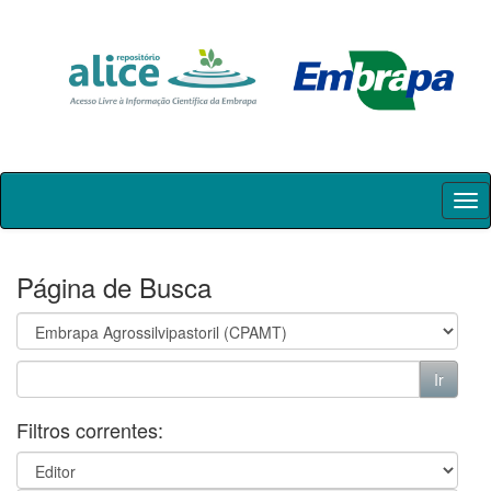
Skip
navigation
Página de Busca
Filtros correntes: