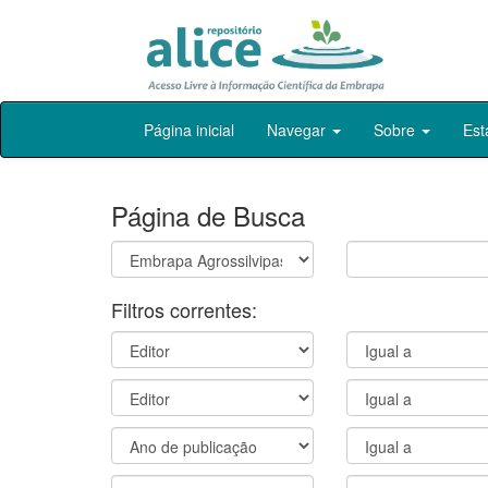
Skip
Página inicial
Navegar
Sobre
Est
navigation
Página de Busca
Filtros correntes: