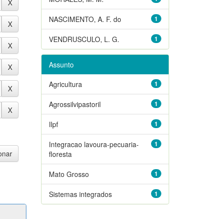
NASCIMENTO, A. F. do
1
VENDRUSCULO, L. G.
1
Assunto
Agricultura
1
Agrossilvipastoril
1
Ilpf
1
Integracao lavoura-pecuaria-
1
floresta
Mato Grosso
1
Sistemas integrados
1