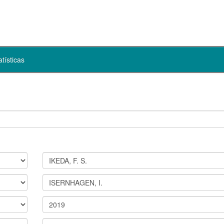
atísticas