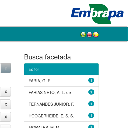
Busca facetada
Editor
FARIA, G. R.
1
FARIAS NETO, A. L. de
1
FERNANDES JUNIOR, F.
1
HOOGERHEIDE, E. S. S.
1
MORALES, M. M.
1