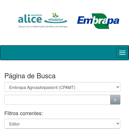
Skip
navigation
Página de Busca
Filtros correntes: