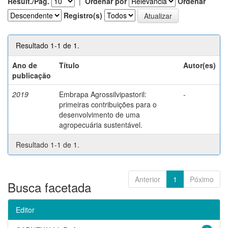
Result./Pág.
|
Ordenar por
Ordenar
Registro(s)
Resultado 1-1 de 1.
Ano de
Título
Autor(es)
publicação
2019
Embrapa Agrossilvipastoril:
-
primeiras contribuições para o
desenvolvimento de uma
agropecuária sustentável.
Resultado 1-1 de 1.
Anterior
1
Póximo
Busca facetada
Editor