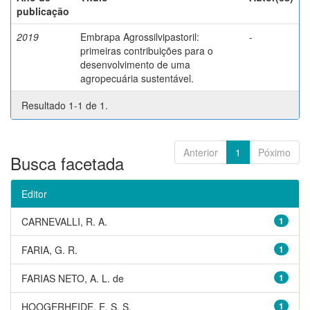
publicação
2019
Embrapa Agrossilvipastoril:
-
primeiras contribuições para o
desenvolvimento de uma
agropecuária sustentável.
Resultado 1-1 de 1.
Anterior
1
Póximo
Busca facetada
Editor
CARNEVALLI, R. A.
1
FARIA, G. R.
1
FARIAS NETO, A. L. de
1
HOOGERHEIDE, E. S. S.
1