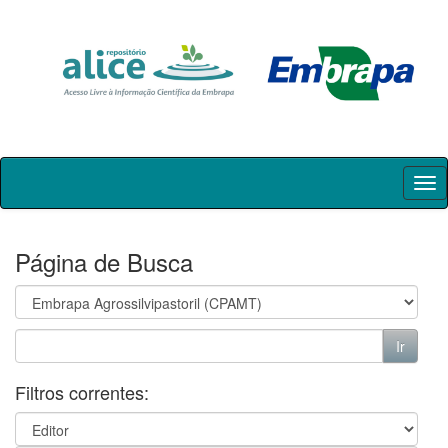
Skip
navigation
Página de Busca
Filtros correntes: