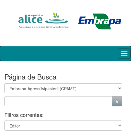
Skip
navigation
Página de Busca
Filtros correntes: