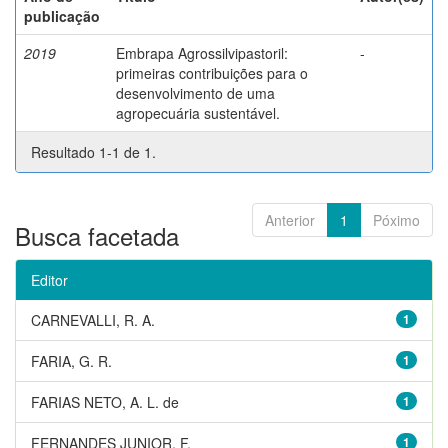
publicação
2019
Embrapa Agrossilvipastoril:
-
primeiras contribuições para o
desenvolvimento de uma
agropecuária sustentável.
Resultado 1-1 de 1.
Anterior
1
Póximo
Busca facetada
Editor
CARNEVALLI, R. A.
1
FARIA, G. R.
1
FARIAS NETO, A. L. de
1
FERNANDES JUNIOR, F.
1