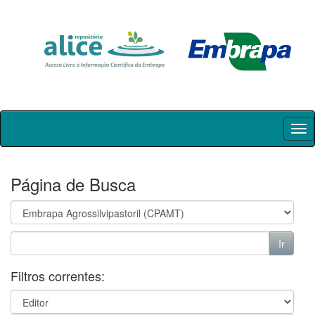
Skip
navigation
Página de Busca
Filtros correntes: