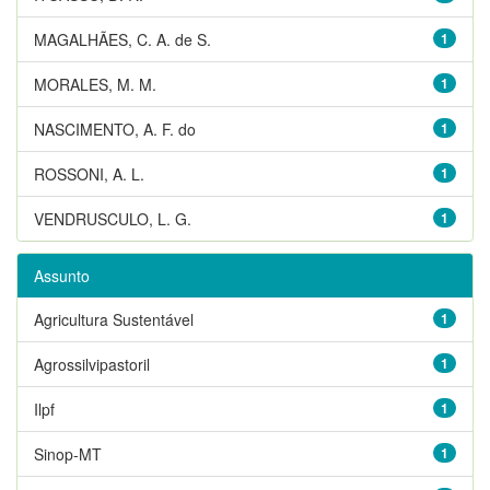
MAGALHÃES, C. A. de S.
1
MORALES, M. M.
1
NASCIMENTO, A. F. do
1
ROSSONI, A. L.
1
VENDRUSCULO, L. G.
1
Assunto
Agricultura Sustentável
1
Agrossilvipastoril
1
Ilpf
1
Sinop-MT
1