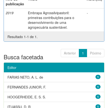
publicação
2019
Embrapa Agrossilvipastoril:
-
primeiras contribuições para o
desenvolvimento de uma
agropecuária sustentável.
Resultado 1-1 de 1.
Anterior
1
Póximo
Busca facetada
Editor
FARIAS NETO, A. L. de
1
FERNANDES JUNIOR, F.
1
HOOGERHEIDE, E. S. S.
1
ITUASSU, D. R.
1