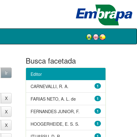
Busca facetada
Editor
CARNEVALLI, R. A.
1
FARIAS NETO, A. L. de
1
FERNANDES JUNIOR, F.
1
HOOGERHEIDE, E. S. S.
1
ITUASSU, D. R.
1