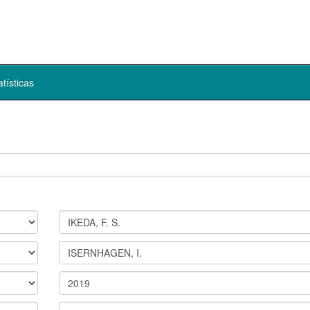
atísticas