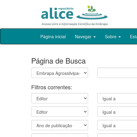
Skip
Página inicial
Navegar
Sobre
Est
navigation
Página de Busca
Filtros correntes: