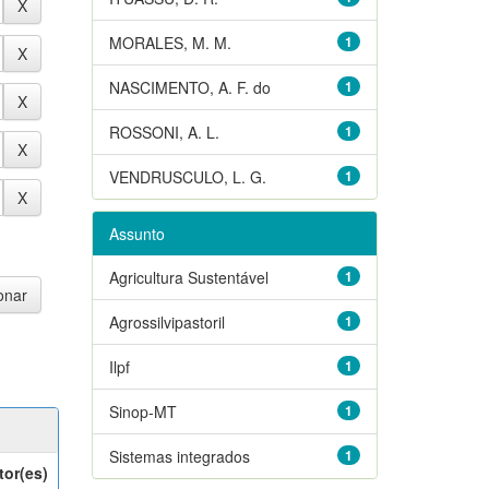
MORALES, M. M.
1
NASCIMENTO, A. F. do
1
ROSSONI, A. L.
1
VENDRUSCULO, L. G.
1
Assunto
Agricultura Sustentável
1
Agrossilvipastoril
1
Ilpf
1
Sinop-MT
1
Sistemas integrados
1
tor(es)