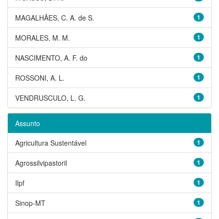
MAGALHÃES, C. A. de S.
1
MORALES, M. M.
1
NASCIMENTO, A. F. do
1
ROSSONI, A. L.
1
VENDRUSCULO, L. G.
1
Assunto
Agricultura Sustentável
1
Agrossilvipastoril
1
Ilpf
1
Sinop-MT
1