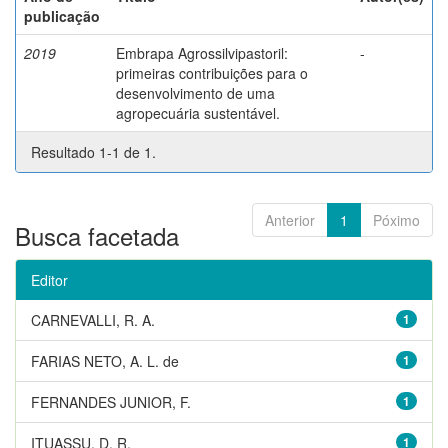
publicação
2019
Embrapa Agrossilvipastoril:
-
primeiras contribuições para o
desenvolvimento de uma
agropecuária sustentável.
Resultado 1-1 de 1.
Anterior
1
Póximo
Busca facetada
Editor
CARNEVALLI, R. A.
1
FARIAS NETO, A. L. de
1
FERNANDES JUNIOR, F.
1
ITUASSU, D. R.
1