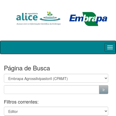
Skip
navigation
Página de Busca
Filtros correntes: