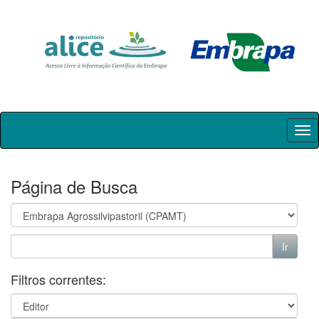
Skip
navigation
Página de Busca
Filtros correntes: