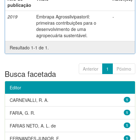
publicação
2019
Embrapa Agrossilvipastoril:
-
primeiras contribuições para o
desenvolvimento de uma
agropecuária sustentável.
Resultado 1-1 de 1.
Anterior
1
Póximo
Busca facetada
Editor
CARNEVALLI, R. A.
1
FARIA, G. R.
1
FARIAS NETO, A. L. de
1
FERNANDES JUNIOR, F.
1