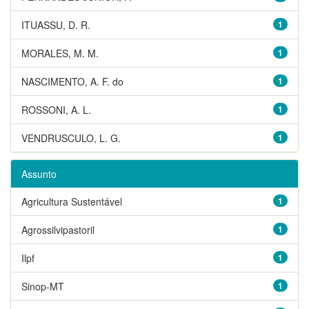
ITUASSU, D. R.
1
MORALES, M. M.
1
NASCIMENTO, A. F. do
1
ROSSONI, A. L.
1
VENDRUSCULO, L. G.
1
Assunto
Agricultura Sustentável
1
Agrossilvipastoril
1
Ilpf
1
Sinop-MT
1