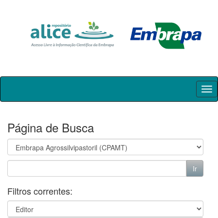
Skip
navigation
Página de Busca
Filtros correntes: