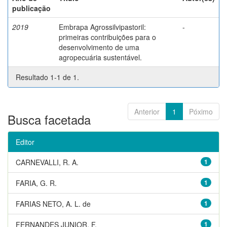
publicação
2019
Embrapa Agrossilvipastoril:
-
primeiras contribuições para o
desenvolvimento de uma
agropecuária sustentável.
Resultado 1-1 de 1.
Anterior
1
Póximo
Busca facetada
Editor
CARNEVALLI, R. A.
1
FARIA, G. R.
1
FARIAS NETO, A. L. de
1
FERNANDES JUNIOR, F.
1