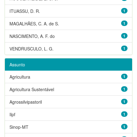
ITUASSU, D. R.
1
MAGALHÃES, C. A. de S.
1
NASCIMENTO, A. F. do
1
VENDRUSCULO, L. G.
1
Assunto
Agricultura
1
Agricultura Sustentável
1
Agrossilvipastoril
1
Ilpf
1
Sinop-MT
1