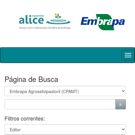
Skip
navigation
Página de Busca
Filtros correntes: