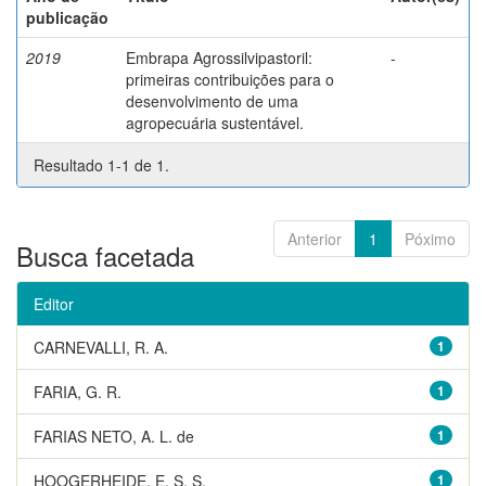
publicação
2019
Embrapa Agrossilvipastoril:
-
primeiras contribuições para o
desenvolvimento de uma
agropecuária sustentável.
Resultado 1-1 de 1.
Anterior
1
Póximo
Busca facetada
Editor
CARNEVALLI, R. A.
1
FARIA, G. R.
1
FARIAS NETO, A. L. de
1
HOOGERHEIDE, E. S. S.
1