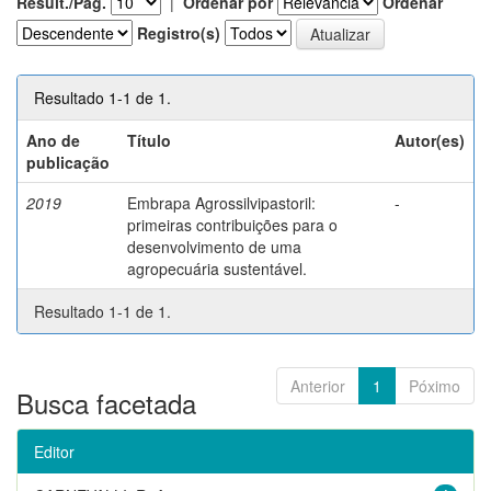
Result./Pág.
|
Ordenar por
Ordenar
Registro(s)
Resultado 1-1 de 1.
Ano de
Título
Autor(es)
publicação
2019
Embrapa Agrossilvipastoril:
-
primeiras contribuições para o
desenvolvimento de uma
agropecuária sustentável.
Resultado 1-1 de 1.
Anterior
1
Póximo
Busca facetada
Editor