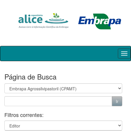
Skip
navigation
Página de Busca
Filtros correntes: