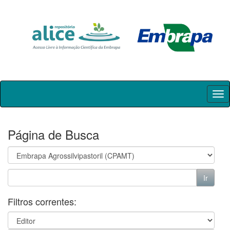
Skip
navigation
Página de Busca
Filtros correntes: