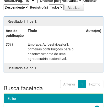
Result./Pág.
|
Ordenar por
Ordenar
Registro(s)
Resultado 1-1 de 1.
Ano de
Título
Autor(es)
publicação
2019
Embrapa Agrossilvipastoril:
-
primeiras contribuições para o
desenvolvimento de uma
agropecuária sustentável.
Resultado 1-1 de 1.
Anterior
1
Póximo
Busca facetada
Editor