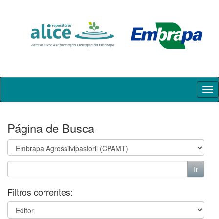
Skip
navigation
Página de Busca
Filtros correntes: