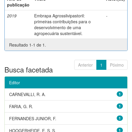
publicação
2019
Embrapa Agrossilvipastoril:
-
primeiras contribuições para o
desenvolvimento de uma
agropecuária sustentável.
Resultado 1-1 de 1.
Anterior
1
Póximo
Busca facetada
Editor
CARNEVALLI, R. A.
1
FARIA, G. R.
1
FERNANDES JUNIOR, F.
1
HOOGERHEIDE, E. S. S.
1