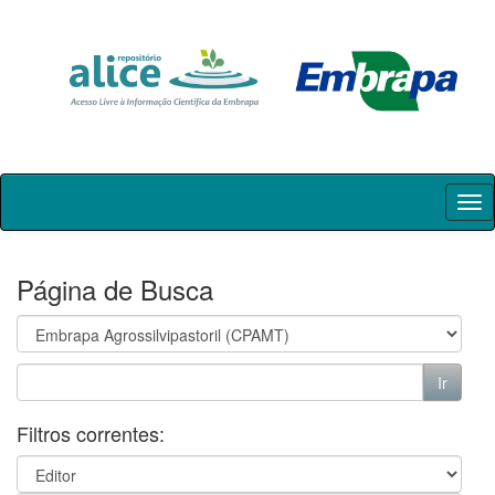
Skip
navigation
Página de Busca
Filtros correntes: