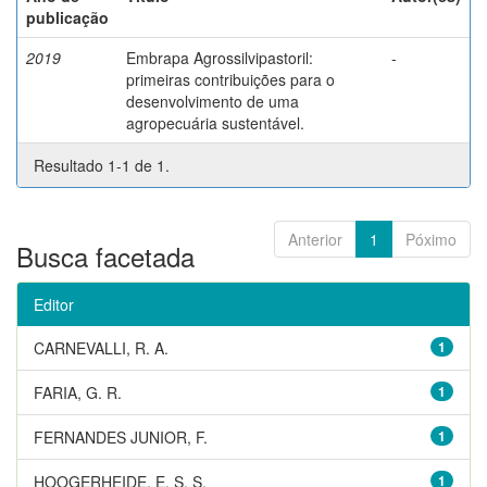
publicação
2019
Embrapa Agrossilvipastoril:
-
primeiras contribuições para o
desenvolvimento de uma
agropecuária sustentável.
Resultado 1-1 de 1.
Anterior
1
Póximo
Busca facetada
Editor
CARNEVALLI, R. A.
1
FARIA, G. R.
1
FERNANDES JUNIOR, F.
1
HOOGERHEIDE, E. S. S.
1