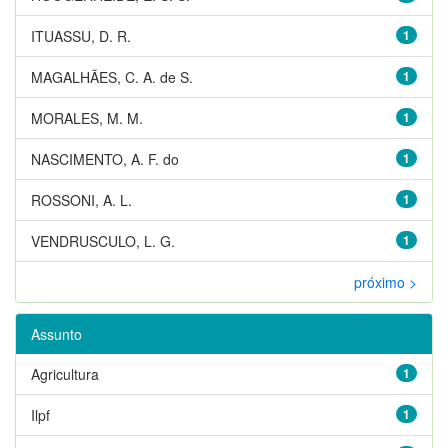
ITUASSU, D. R.
1
MAGALHÃES, C. A. de S.
1
MORALES, M. M.
1
NASCIMENTO, A. F. do
1
ROSSONI, A. L.
1
VENDRUSCULO, L. G.
1
próximo >
Assunto
Agricultura
1
Ilpf
1