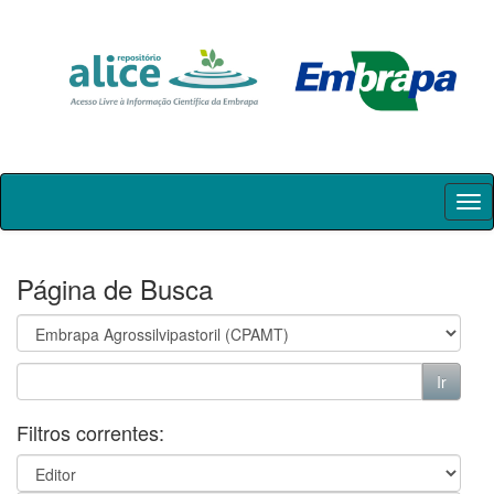
Skip
navigation
Página de Busca
Filtros correntes: