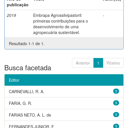
publicação
2019
Embrapa Agrossilvipastoril:
-
primeiras contribuições para o
desenvolvimento de uma
agropecuária sustentável.
Resultado 1-1 de 1.
Anterior
1
Póximo
Busca facetada
Editor
CARNEVALLI, R. A.
1
FARIA, G. R.
1
FARIAS NETO, A. L. de
1
FERNANDES JUNIOR, F.
1