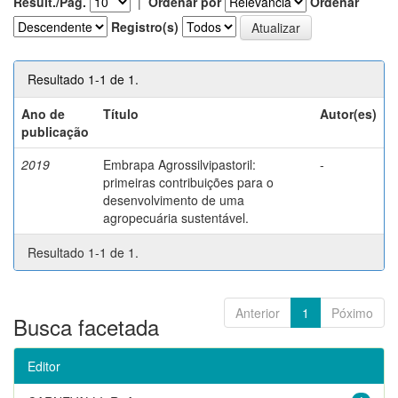
Result./Pág.
|
Ordenar por
Ordenar
Registro(s)
Resultado 1-1 de 1.
Ano de
Título
Autor(es)
publicação
2019
Embrapa Agrossilvipastoril:
-
primeiras contribuições para o
desenvolvimento de uma
agropecuária sustentável.
Resultado 1-1 de 1.
Anterior
1
Póximo
Busca facetada
Editor