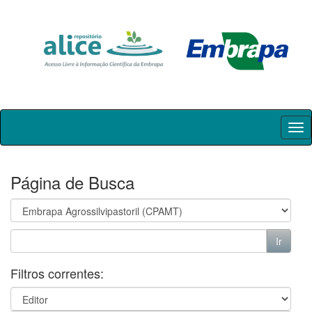
Skip
navigation
Página de Busca
Filtros correntes: