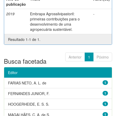
publicação
2019
Embrapa Agrossilvipastoril:
-
primeiras contribuições para o
desenvolvimento de uma
agropecuária sustentável.
Resultado 1-1 de 1.
Anterior
1
Póximo
Busca facetada
Editor
FARIAS NETO, A. L. de
1
FERNANDES JUNIOR, F.
1
HOOGERHEIDE, E. S. S.
1
MAGALHÃES, C. A. de S.
1