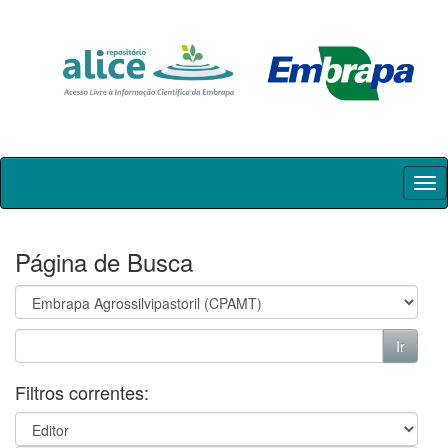
Skip
navigation
Página de Busca
Filtros correntes: