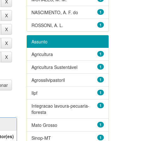
NASCIMENTO, A. F. do
1
ROSSONI, A. L.
1
Assunto
Agricultura
1
Agricultura Sustentável
1
Agrossilvipastoril
1
Ilpf
1
Integracao lavoura-pecuaria-
1
floresta
Mato Grosso
1
tor(es)
Sinop-MT
1