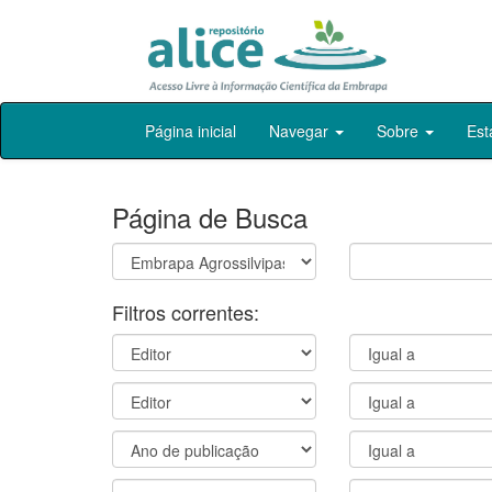
Skip
Página inicial
Navegar
Sobre
Est
navigation
Página de Busca
Filtros correntes: