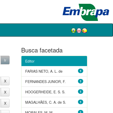
Busca facetada
Editor
FARIAS NETO, A. L. de
1
FERNANDES JUNIOR, F.
1
HOOGERHEIDE, E. S. S.
1
MAGALHÃES, C. A. de S.
1
MORALES, M. M.
1