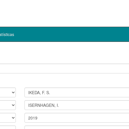
atísticas