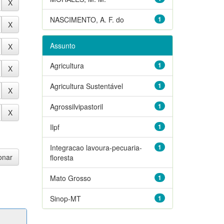
NASCIMENTO, A. F. do
1
Assunto
Agricultura
1
Agricultura Sustentável
1
Agrossilvipastoril
1
Ilpf
1
Integracao lavoura-pecuaria-
1
floresta
Mato Grosso
1
Sinop-MT
1