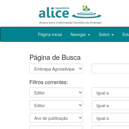
Skip
Página inicial
Navegar
Sobre
Est
navigation
Página de Busca
Filtros correntes: