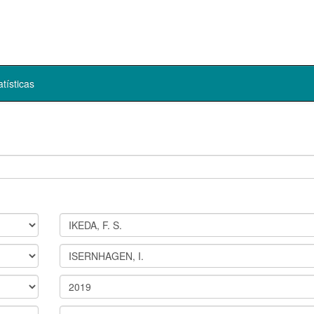
atísticas