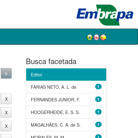
Busca facetada
Editor
FARIAS NETO, A. L. de
1
FERNANDES JUNIOR, F.
1
HOOGERHEIDE, E. S. S.
1
MAGALHÃES, C. A. de S.
1
MORALES, M. M.
1