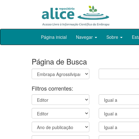
Skip
Página inicial
Navegar
Sobre
Est
navigation
Página de Busca
Filtros correntes: