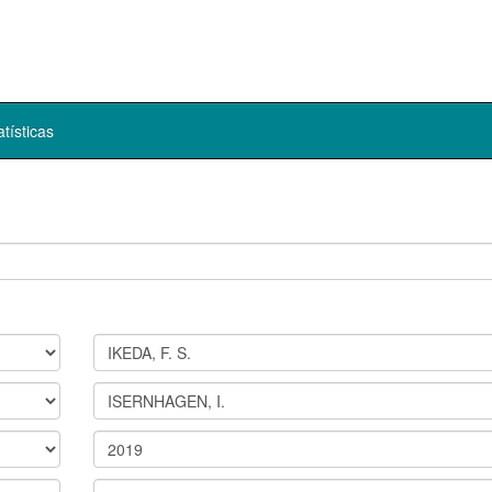
atísticas