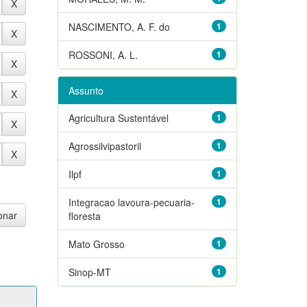
NASCIMENTO, A. F. do
1
ROSSONI, A. L.
1
Assunto
Agricultura Sustentável
1
Agrossilvipastoril
1
Ilpf
1
Integracao lavoura-pecuaria-
1
floresta
Mato Grosso
1
Sinop-MT
1