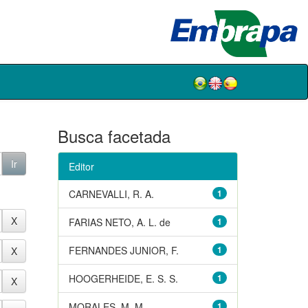
Busca facetada
Editor
CARNEVALLI, R. A.
1
FARIAS NETO, A. L. de
1
FERNANDES JUNIOR, F.
1
HOOGERHEIDE, E. S. S.
1
MORALES, M. M.
1