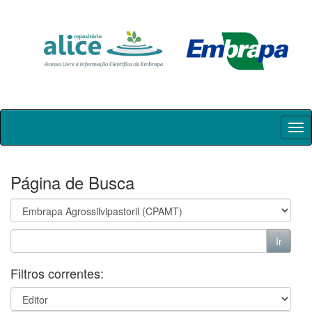
Skip
navigation
Página de Busca
Filtros correntes: