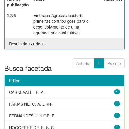
publicação
2019
Embrapa Agrossilvipastoril:
-
primeiras contribuições para o
desenvolvimento de uma
agropecuária sustentável.
Resultado 1-1 de 1.
Anterior
1
Póximo
Busca facetada
Editor
CARNEVALLI, R. A.
1
FARIAS NETO, A. L. de
1
FERNANDES JUNIOR, F.
1
HOOGERHEIDE, E. S. S.
1