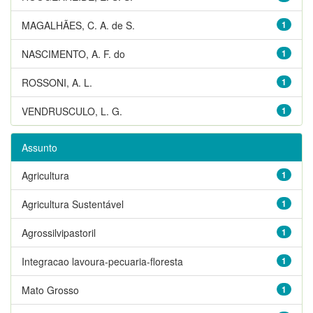
MAGALHÃES, C. A. de S.
1
NASCIMENTO, A. F. do
1
ROSSONI, A. L.
1
VENDRUSCULO, L. G.
1
Assunto
Agricultura
1
Agricultura Sustentável
1
Agrossilvipastoril
1
Integracao lavoura-pecuaria-floresta
1
Mato Grosso
1