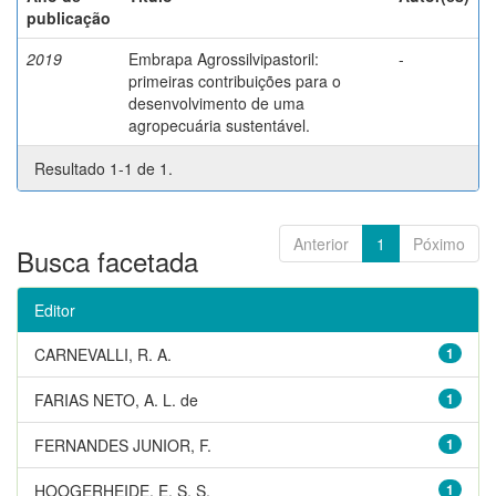
publicação
2019
Embrapa Agrossilvipastoril:
-
primeiras contribuições para o
desenvolvimento de uma
agropecuária sustentável.
Resultado 1-1 de 1.
Anterior
1
Póximo
Busca facetada
Editor
CARNEVALLI, R. A.
1
FARIAS NETO, A. L. de
1
FERNANDES JUNIOR, F.
1
HOOGERHEIDE, E. S. S.
1