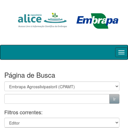
Skip
navigation
Página de Busca
Filtros correntes: