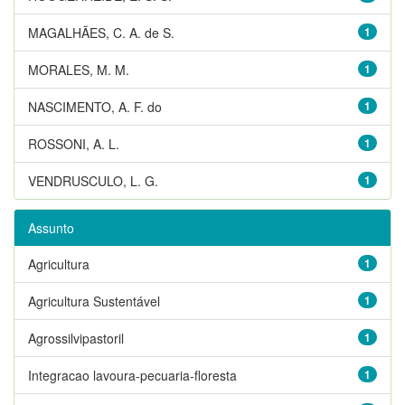
MAGALHÃES, C. A. de S.
1
MORALES, M. M.
1
NASCIMENTO, A. F. do
1
ROSSONI, A. L.
1
VENDRUSCULO, L. G.
1
Assunto
Agricultura
1
Agricultura Sustentável
1
Agrossilvipastoril
1
Integracao lavoura-pecuaria-floresta
1