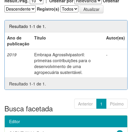
Result./Pág.
|
Ordenar por
Ordenar
Registro(s)
Resultado 1-1 de 1.
Ano de
Título
Autor(es)
publicação
2019
Embrapa Agrossilvipastoril:
-
primeiras contribuições para o
desenvolvimento de uma
agropecuária sustentável.
Resultado 1-1 de 1.
Anterior
1
Póximo
Busca facetada
Editor