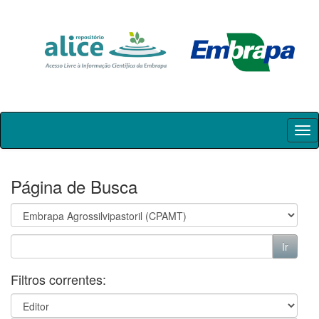
Skip
navigation
Página de Busca
Filtros correntes: