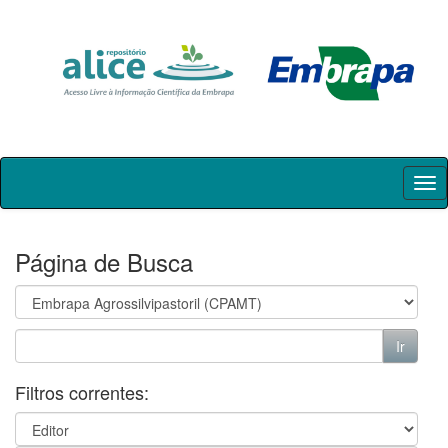
Skip
navigation
Página de Busca
Filtros correntes: