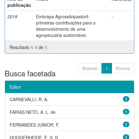
publicação
2019
Embrapa Agrossilvipastoril:
-
primeiras contribuições para o
desenvolvimento de uma
agropecuária sustentável.
Resultado 1-1 de 1.
Anterior
1
Póximo
Busca facetada
Editor
CARNEVALLI, R. A.
1
FARIAS NETO, A. L. de
1
FERNANDES JUNIOR, F.
1
HOOGERHEIDE, E. S. S.
1