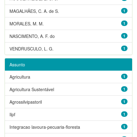
MAGALHÃES, C. A. de S.
1
MORALES, M. M.
1
NASCIMENTO, A. F. do
1
VENDRUSCULO, L. G.
1
Assunto
Agricultura
1
Agricultura Sustentável
1
Agrossilvipastoril
1
Ilpf
1
Integracao lavoura-pecuaria-floresta
1