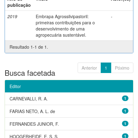
publicação
2019
Embrapa Agrossilvipastoril:
-
primeiras contribuições para o
desenvolvimento de uma
agropecuária sustentável.
Resultado 1-1 de 1.
Anterior
1
Póximo
Busca facetada
Editor
CARNEVALLI, R. A.
1
FARIAS NETO, A. L. de
1
FERNANDES JUNIOR, F.
1
HOOGERHEIDE, E. S. S.
1