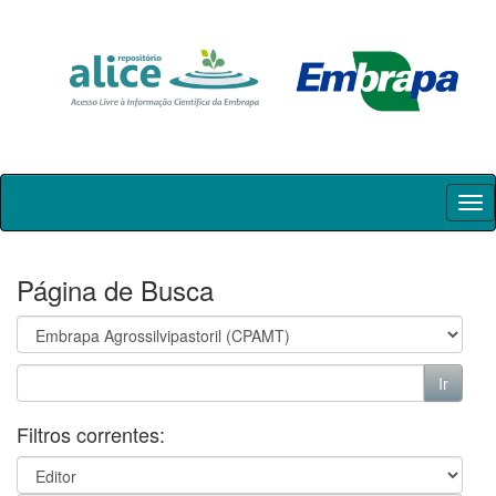
Skip
navigation
Página de Busca
Filtros correntes: