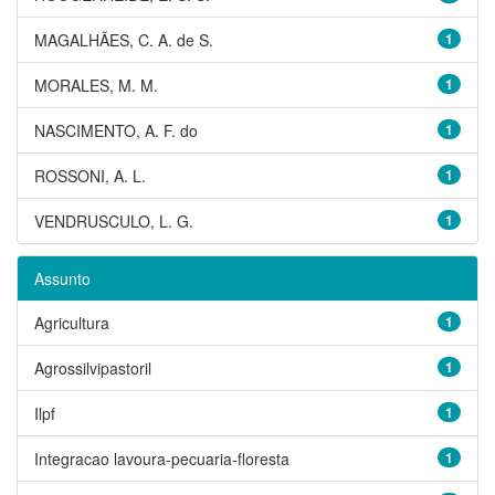
MAGALHÃES, C. A. de S.
1
MORALES, M. M.
1
NASCIMENTO, A. F. do
1
ROSSONI, A. L.
1
VENDRUSCULO, L. G.
1
Assunto
Agricultura
1
Agrossilvipastoril
1
Ilpf
1
Integracao lavoura-pecuaria-floresta
1