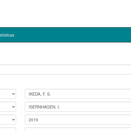
atísticas