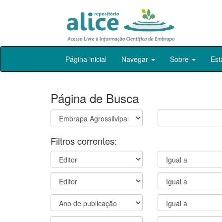
Skip
Página inicial
Navegar
Sobre
Est
navigation
Página de Busca
Filtros correntes: