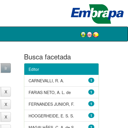
Busca facetada
Editor
CARNEVALLI, R. A.
1
FARIAS NETO, A. L. de
1
FERNANDES JUNIOR, F.
1
HOOGERHEIDE, E. S. S.
1
MAGALHÃES, C. A. de S.
1