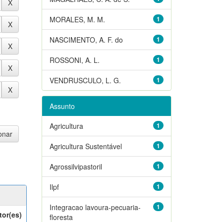
MORALES, M. M.
1
NASCIMENTO, A. F. do
1
ROSSONI, A. L.
1
VENDRUSCULO, L. G.
1
Assunto
Agricultura
1
Agricultura Sustentável
1
Agrossilvipastoril
1
Ilpf
1
Integracao lavoura-pecuaria-
1
tor(es)
floresta