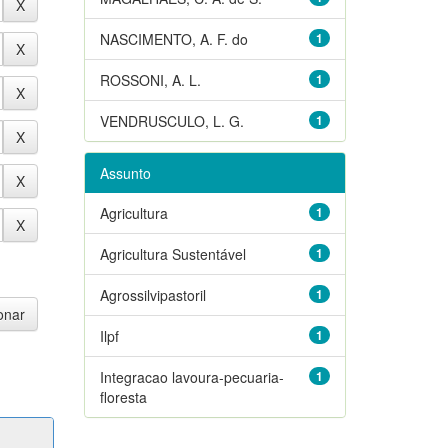
NASCIMENTO, A. F. do
1
ROSSONI, A. L.
1
VENDRUSCULO, L. G.
1
Assunto
Agricultura
1
Agricultura Sustentável
1
Agrossilvipastoril
1
Ilpf
1
Integracao lavoura-pecuaria-
1
floresta