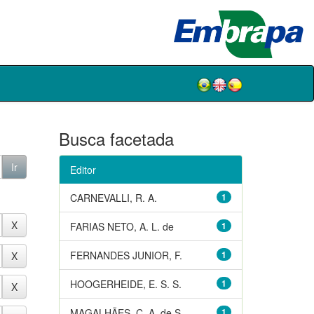
Busca facetada
Editor
CARNEVALLI, R. A.
1
FARIAS NETO, A. L. de
1
FERNANDES JUNIOR, F.
1
HOOGERHEIDE, E. S. S.
1
MAGALHÃES, C. A. de S.
1