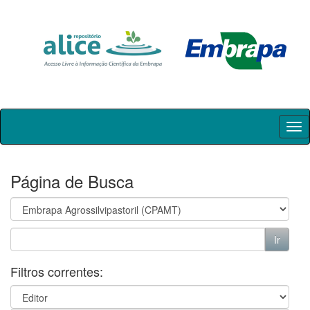
Skip
navigation
Página de Busca
Filtros correntes: