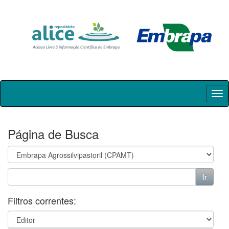
Skip
navigation
Página de Busca
Filtros correntes: