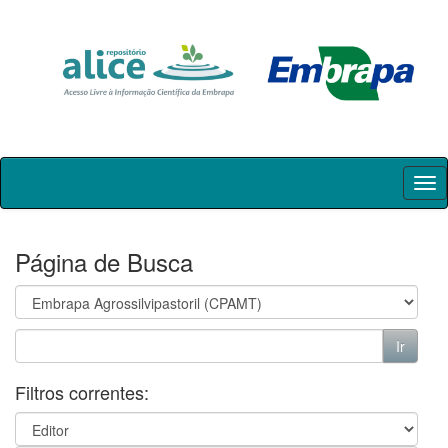
Skip
navigation
Página de Busca
Filtros correntes: