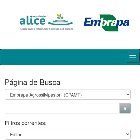
Skip
navigation
Página de Busca
Filtros correntes: