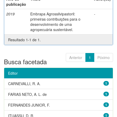
publicação
2019
Embrapa Agrossilvipastoril:
-
primeiras contribuições para o
desenvolvimento de uma
agropecuária sustentável.
Resultado 1-1 de 1.
Anterior
1
Póximo
Busca facetada
Editor
CARNEVALLI, R. A.
1
FARIAS NETO, A. L. de
1
FERNANDES JUNIOR, F.
1
ITUASSU, D. R.
1