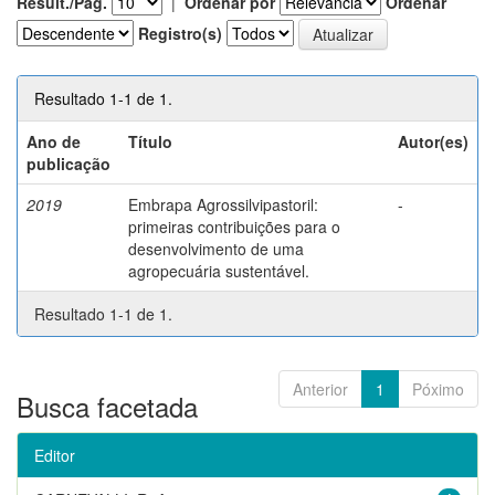
Result./Pág.
|
Ordenar por
Ordenar
Registro(s)
Resultado 1-1 de 1.
Ano de
Título
Autor(es)
publicação
2019
Embrapa Agrossilvipastoril:
-
primeiras contribuições para o
desenvolvimento de uma
agropecuária sustentável.
Resultado 1-1 de 1.
Anterior
1
Póximo
Busca facetada
Editor