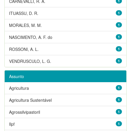
CARNEVALLI, R. A.
1
ITUASSU, D. R.
1
MORALES, M. M.
1
NASCIMENTO, A. F. do
1
ROSSONI, A. L.
1
VENDRUSCULO, L. G.
1
Assunto
Agricultura
1
Agricultura Sustentável
1
Agrossilvipastoril
1
Ilpf
1