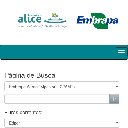
Skip
navigation
Página de Busca
Filtros correntes: