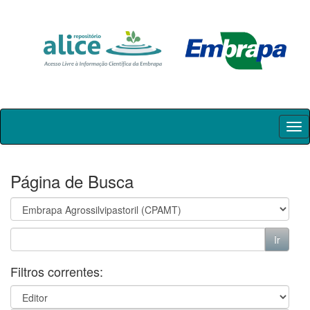
Skip
navigation
Página de Busca
Filtros correntes: