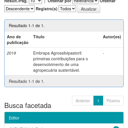
Result./Pág.
|
Ordenar por
Ordenar
Registro(s)
Resultado 1-1 de 1.
Ano de
Título
Autor(es)
publicação
2019
Embrapa Agrossilvipastoril:
-
primeiras contribuições para o
desenvolvimento de uma
agropecuária sustentável.
Resultado 1-1 de 1.
Anterior
1
Póximo
Busca facetada
Editor