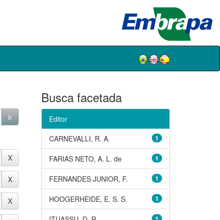
Busca facetada
Editor
CARNEVALLI, R. A.
1
FARIAS NETO, A. L. de
1
FERNANDES JUNIOR, F.
1
HOOGERHEIDE, E. S. S.
1
ITUASSU, D. R.
1