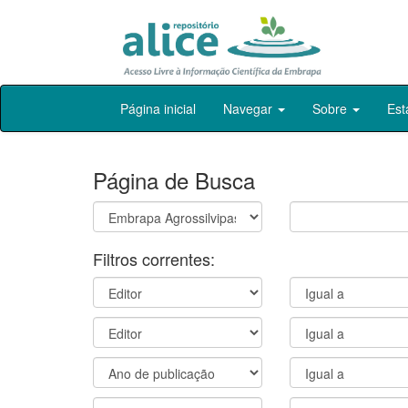
Skip
Página inicial
Navegar
Sobre
Est
navigation
Página de Busca
Filtros correntes: