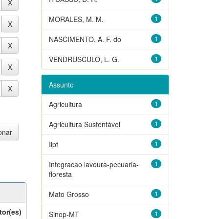
MORALES, M. M.
1
NASCIMENTO, A. F. do
1
VENDRUSCULO, L. G.
1
Assunto
Agricultura
1
Agricultura Sustentável
1
Ilpf
1
Integracao lavoura-pecuaria-
1
floresta
Mato Grosso
1
tor(es)
Sinop-MT
1