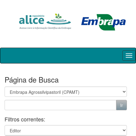
Skip
navigation
Página de Busca
Filtros correntes: