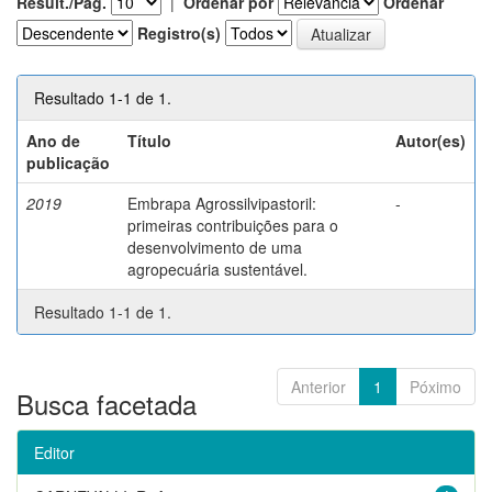
Result./Pág.
|
Ordenar por
Ordenar
Registro(s)
Resultado 1-1 de 1.
Ano de
Título
Autor(es)
publicação
2019
Embrapa Agrossilvipastoril:
-
primeiras contribuições para o
desenvolvimento de uma
agropecuária sustentável.
Resultado 1-1 de 1.
Anterior
1
Póximo
Busca facetada
Editor